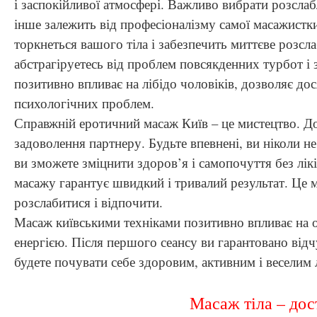
і заспокійливої ​​атмосфері. Важливо вибрати розсл
інше залежить від професіоналізму самої масажистк
торкнеться вашого тіла і забезпечить миттєве розсл
абстрагіруетесь від проблем повсякденних турбот і
позитивно впливає на лібідо чоловіків, дозволяє до
психологічних проблем.
Справжній еротичний масаж Київ – це мистецтво. Д
задоволення партнеру. Будьте впевнені, ви ніколи не
ви зможете зміцнити здоров’я і самопочуття без лік
масажу гарантує швидкий і тривалий результат. Це 
розслабитися і відпочити.
Масаж київськими техніками позитивно впливає на 
енергією. Після першого сеансу ви гарантовано від
будете почувати себе здоровим, активним і веселим
Масаж тіла – дос