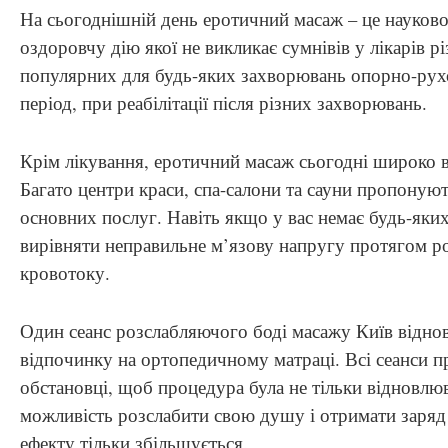
На сьогоднішній день еротичний масаж – це науково
оздоровчу дію якої не викликає сумнівів у лікарів 
популярних для будь-яких захворювань опорно-рухо
період, при реабілітації після різних захворювань.
Крім лікування, еротичний масаж сьогодні широко 
Багато центри краси, спа-салони та сауни пропонують
основних послуг. Навіть якщо у вас немає будь-як
вирівняти неправильне м’язову напругу протягом р
кровотоку.
Один сеанс розслабляючого боді масажу Київ віднов
відпочинку на ортопедичному матраці. Всі сеанси 
обстановці, щоб процедура була не тільки відновлюв
можливість розслабити свою душу і отримати заряд
ефекту тільки збільшується.