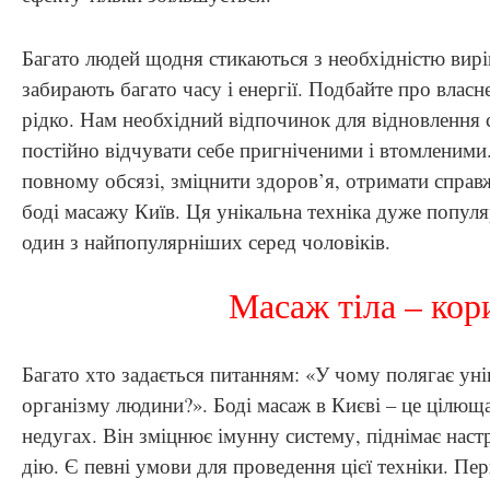
Багато людей щодня стикаються з необхідністю вирі
забирають багато часу і енергії. Подбайте про власн
рідко. Нам необхідний відпочинок для відновлення 
постійно відчувати себе пригніченими і втомленим
повному обсязі, зміцнити здоров’я, отримати справ
боді масажу Київ. Ця унікальна техніка дуже популя
один з найпопулярніших серед чоловіків.
Масаж тіла – кор
Багато хто задається питанням: «У чому полягає унік
організму людини?». Боді масаж в Києві – це цілющ
недугах. Він зміцнює імунну систему, піднімає настр
дію. Є певні умови для проведення цієї техніки. Пе