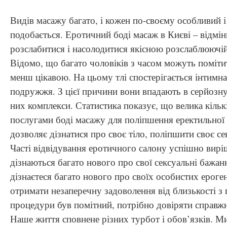
Видів масажу багато, і кожен по-своєму особливий 
подобається. Еротичний боді масаж в Києві – відмін
розслабитися і насолодитися якісною розслаблююч
Відомо, що багато чоловіків з часом можуть помітит
менш цікавою. На цьому тлі спостерігається інтимна
подружжя. З цієї причини вони впадають в серйозну
них комплекси. Статистика показує, що велика кільк
послугами боді масажу для поліпшення еректильної ф
дозволяє дізнатися про своє тіло, поліпшити своє с
Часті відвідування еротичного салону успішно виріш
дізнаються багато нового про свої сексуальні бажанн
дізнаєтеся багато нового про своїх особистих ероген
отримати незаперечну задоволення від близькості з
процедури був помітний, потрібно довіряти справж
Наше життя сповнене різних турбот і обов’язків. Ми