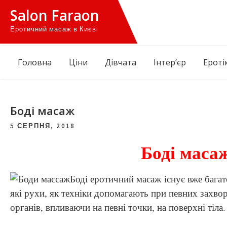
Skip
Salon Faraon
to
Еротичний масаж в Києві
content
Головна
Ціни
Дівчата
Iнтер’єр
Еротi
Боді масаж
5 СЕРПНЯ, 2018
Боді масаж
Боді еротичний масаж існує вже багато 
які рухи, як техніки допомагають при певних захв
органів, впливаючи на певні точки, на поверхні тіла.